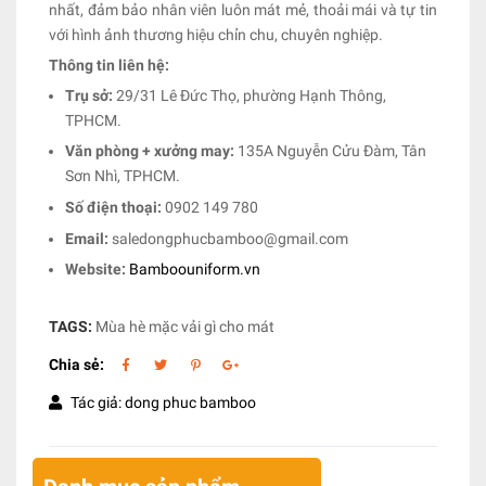
nhất, đảm bảo nhân viên luôn mát mẻ, thoải mái và tự tin
với hình ảnh thương hiệu chỉn chu, chuyên nghiệp.
Thông tin liên hệ:
Trụ sở:
29/31 Lê Đức Thọ, phường Hạnh Thông,
TPHCM.
Văn phòng + xưởng may:
135A Nguyễn Cửu Đàm, Tân
Sơn Nhì, TPHCM.
Số điện thoại:
0902 149 780
Email:
saledongphucbamboo@gmail.com
Website:
Bamboouniform.vn
TAGS:
Mùa hè mặc vải gì cho mát
Chia sẻ:
Tác giả: dong phuc bamboo