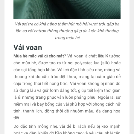
Vải sợi tre có khả năng thấm hút mồ hôi vượt trội, gấp ba
lần so với cotton thông thường giúp da luôn khô thoáng
trong mùa hè
Vải voan
Mùa hè mặc vải gì cho mát
? Vải voan là chất liệu lý tưởng
cho mùa hè, được tạo ra từ sợi polyester, lụa (silk) hoặc
các sợi tổng hợp khác. Vải có đặc tính siêu nhẹ, mỏng và
thoáng khí do cấu trúc dệt thưa, mang lại cảm giác dễ
chịu trong thời tiết nóng bức. Vải voan không bị nhăn dù
sử dụng lâu và giữ form dáng tốt, giúp tiết kiệm thời gian
là ủi nhưng trang phục vẫn luôn phẳng phiu. Ngoài ra, sự
mềm mại và bay bổng của vải phù hợp với phong cách nữ
tính, thanh lịch, đồng thời dễ nhuộm màu, đa dạng họa
tiết.
Do đặc tính mỏng nhẹ, vải dễ bị rách nếu bị kéo mạnh
hoặc va đập, khiến độ bền không cao và yêu cầu phải cẩn