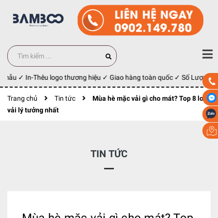
ẫu ✓ In-Thêu logo thương hiệu ✓ Giao hàng toàn quốc ✓ Số Lượng 100 
Trang chủ
Tin tức
Mùa hè mặc vải gì cho mát? Top 8 loại
vải lý tưởng nhất
TIN TỨC
Mùa hè mặc vải gì cho mát? Top