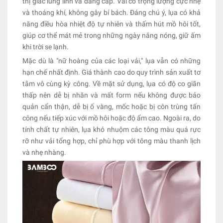
thị giác lung linh và đẳng cấp. Vải có trọng lượng cực nhẹ
và thoáng khí, không gây bí bách. Đáng chú ý, lụa có khả
năng điều hòa nhiệt độ tự nhiên và thấm hút mồ hôi tốt,
giúp cơ thể mát mẻ trong những ngày nắng nóng, giữ ấm
khi trời se lạnh.
Mặc dù là "nữ hoàng của các loại vải," lụa vẫn có những
hạn chế nhất định. Giá thành cao do quy trình sản xuất tơ
tằm vô cùng kỳ công. Về mặt sử dụng, lụa có độ co giãn
thấp nên dễ bị nhăn và mất form nếu không được bảo
quản cẩn thận, dễ bị ố vàng, mốc hoặc bị côn trùng tấn
công nếu tiếp xúc với mồ hôi hoặc độ ẩm cao. Ngoài ra, do
tính chất tự nhiên, lụa khó nhuộm các tông màu quá rực
rỡ như vải tổng hợp, chỉ phù hợp với tông màu thanh lịch
và nhẹ nhàng.