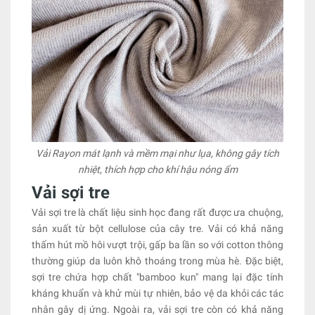
Vải Rayon mát lạnh và mềm mại như lụa, không gây tích
nhiệt, thích hợp cho khí hậu nóng ẩm
Vải sợi tre
Vải sợi tre là chất liệu sinh học đang rất được ưa chuộng,
sản xuất từ bột cellulose của cây tre. Vải có khả năng
thấm hút mồ hôi vượt trội, gấp ba lần so với cotton thông
thường giúp da luôn khô thoáng trong mùa hè. Đặc biệt,
sợi tre chứa hợp chất "bamboo kun" mang lại đặc tính
kháng khuẩn và khử mùi tự nhiên, bảo vệ da khỏi các tác
nhân gây dị ứng. Ngoài ra, vải sợi tre còn có khả năng