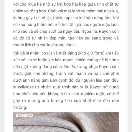
vời cho mùa hè nhờ sự kết hợp hài hòa giữa tính chất tự
nhiên và tổng hợp. Chất vải mát lạnh và mềm mại như lụa,
không gây tích nhiệt, thích hợp cho khí hậu nóng ẩm. Vải
có khả năng thấm hút mồ hôi tốt, giữ cho người mặc luôn
khô ráo và dễ chịu suốt cả ngày dài. Ngoài ra, Rayon còn
có độ rũ tự nhiên đẹp mắt, tạo nên sự sang trọng và
thanh lịch cho các loại trang phục .
Vải dễ bị nhăn, co rút và mất dáng (khó giữ form) khi tiếp
xúc với nước hoặc lực kéo mạnh, khiến chúng dễ bị hỏng
nếu giặt không đúng cách. Do đó, trang phục Rayon cần
được giặt nhẹ nhàng, tránh vắt mạnh và hạn chế phơi
dưới ánh nắng gắt. Bên cạnh đó, dù nguyên liệu ban đầu
là cellulose tự nhiên, quá trình sản xuất Rayon sử dụng
hóa chất nên nếu không kiểm soát nghiêm ngặt, có thể
gây ra những ảnh hưởng tiêu cực nhất định đến môi
trường.