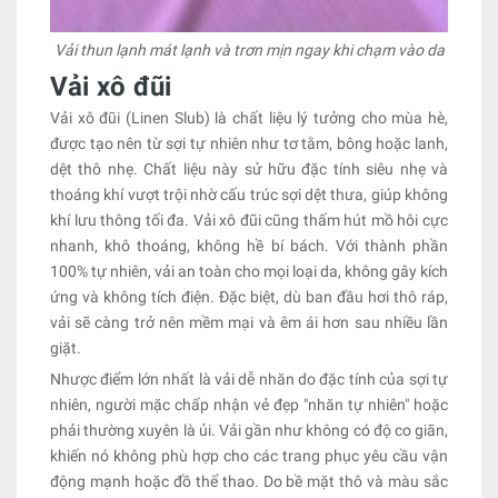
Vải thun lạnh mát lạnh và trơn mịn ngay khi chạm vào da
Vải xô đũi
Vải xô đũi (Linen Slub) là chất liệu lý tưởng cho mùa hè,
được tạo nên từ sợi tự nhiên như tơ tằm, bông hoặc lanh,
dệt thô nhẹ. Chất liệu này sử hữu đặc tính siêu nhẹ và
thoáng khí vượt trội nhờ cấu trúc sợi dệt thưa, giúp không
khí lưu thông tối đa. Vải xô đũi cũng thấm hút mồ hôi cực
nhanh, khô thoáng, không hề bí bách. Với thành phần
100% tự nhiên, vải an toàn cho mọi loại da, không gây kích
ứng và không tích điện. Đặc biệt, dù ban đầu hơi thô ráp,
vải sẽ càng trở nên mềm mại và êm ái hơn sau nhiều lần
giặt.
Nhược điểm lớn nhất là vải dễ nhăn do đặc tính của sợi tự
nhiên, người mặc chấp nhận vẻ đẹp "nhăn tự nhiên" hoặc
phải thường xuyên là ủi. Vải gần như không có độ co giãn,
khiến nó không phù hợp cho các trang phục yêu cầu vận
động mạnh hoặc đồ thể thao. Do bề mặt thô và màu sắc