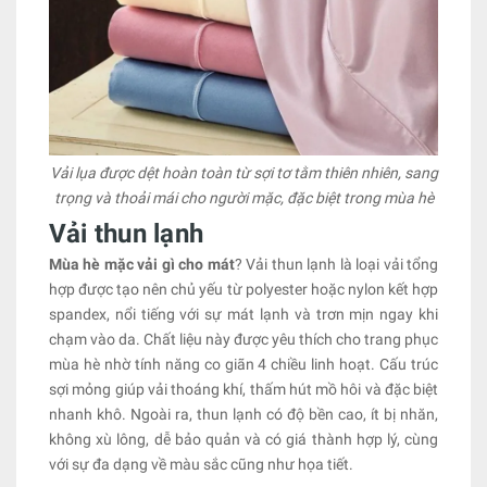
Vải lụa được dệt hoàn toàn từ sợi tơ tằm thiên nhiên, sang
trọng và thoải mái cho người mặc, đặc biệt trong mùa hè
Vải thun lạnh
Mùa hè mặc vải gì cho mát
? Vải thun lạnh là loại vải tổng
hợp được tạo nên chủ yếu từ polyester hoặc nylon kết hợp
spandex, nổi tiếng với sự mát lạnh và trơn mịn ngay khi
chạm vào da. Chất liệu này được yêu thích cho trang phục
mùa hè nhờ tính năng co giãn 4 chiều linh hoạt. Cấu trúc
sợi mỏng giúp vải thoáng khí, thấm hút mồ hôi và đặc biệt
nhanh khô. Ngoài ra, thun lạnh có độ bền cao, ít bị nhăn,
không xù lông, dễ bảo quản và có giá thành hợp lý, cùng
với sự đa dạng về màu sắc cũng như họa tiết.