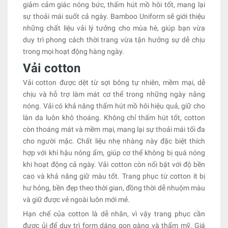
giảm cảm giác nóng bức, thấm hút mồ hôi tốt, mang lại
sự thoải mái suốt cả ngày. Bamboo Uniform sẽ giới thiệu
những chất liệu vải lý tưởng cho mùa hè, giúp bạn vừa
duy trì phong cách thời trang vừa tận hưởng sự dễ chịu
trong mọi hoạt động hàng ngày.
Vải cotton
Vải cotton được dệt từ sợi bông tự nhiên, mềm mại, dễ
chịu và hỗ trợ làm mát cơ thể trong những ngày nắng
nóng. Vải có khả năng thấm hút mồ hôi hiệu quả, giữ cho
làn da luôn khô thoáng. Không chỉ thấm hút tốt, cotton
còn thoáng mát và mềm mại, mang lại sự thoải mái tối đa
cho người mặc. Chất liệu nhẹ nhàng này đặc biệt thích
hợp với khí hậu nóng ẩm, giúp cơ thể không bị quá nóng
khi hoạt động cả ngày. Vải cotton còn nổi bật với độ bền
cao và khả năng giữ màu tốt. Trang phục từ cotton ít bị
hư hỏng, bền đẹp theo thời gian, đồng thời dễ nhuộm màu
và giữ được vẻ ngoài luôn mới mẻ.
Hạn chế của cotton là dễ nhăn, vì vậy trang phục cần
được ủi để duy trì form dáng gọn gàng và thẩm mỹ. Giá