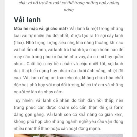
chịu và hỗ trợ làm mát cơ thể trong những ngày nắng
nóng
Vải lanh
Mùa hè mặc vải gì cho mát
? Vải lanh là một trong những
loại vải tự nhiên lâu đời nhất, được tạo ra từ sợi cây lanh
(flax). Nhờ trọng lượng siêu nhẹ, khả năng thoáng khí cao
và hút ẩm nhanh, vải lanh trở thành lựa chọn hoàn hảo để
may các trang phục mùa hè như váy, áo sơ mi hay quần
short. Chất liệu này bền chắc và chịu nhiệt tốt, sợi lanh
dai, ít bị biến dạng hay phai màu dưới ánh nắng, nhiệt độ
cao. Vải lanh cũng an toàn cho da, không chứa hóa chất
độc hại, phù hợp với mọi đối tượng, kể cả trẻ em và những
người có làn da nhạy cảm.
Tuy nhiên, vải lanh dễ nhăn do tính đàn hồi thấp, nên
trang phục cần được chăm sóc cẩn thận để giữ form
dáng gọn gàng. Vải lanh còn có khả năng co giãn kém,
không phù hợp cho những ngành nghề yêu cầu vận động
nhiều như thể thao hoặc các hoạt động mạnh.