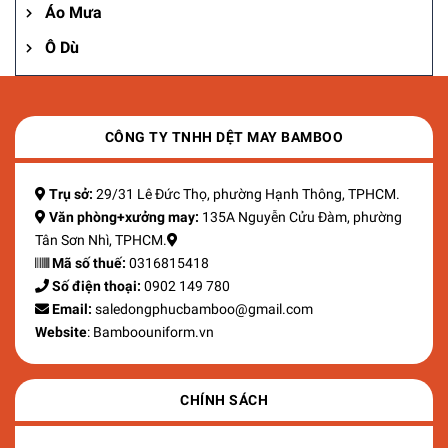
Áo Mưa
Ô Dù
CÔNG TY TNHH DỆT MAY BAMBOO
Trụ sở:
29/31 Lê Đức Thọ, phường Hạnh Thông, TPHCM.
Văn phòng+xưởng may:
135A Nguyễn Cửu Đàm, phường
Tân Sơn Nhì, TPHCM.
Mã số thuế:
0316815418
Số điện thoại:
0902 149 780
Email:
saledongphucbamboo@gmail.com
Website
: Bamboouniform.vn
CHÍNH SÁCH