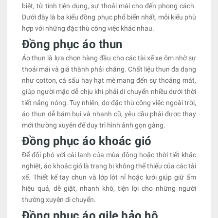
biệt, từ tính tiện dụng, sự thoải mái cho đến phong cách.
Dưới đây là ba kiểu đồng phục phổ biến nhất, mỗi kiểu phù
hợp với những đặc thù công việc khác nhau.
Đồng phục áo thun
Áo thun là lựa chọn hàng đầu cho các tài xế xe ôm nhờ sự
thoải mái và giá thành phải chăng. Chất liệu thun đa dạng
như cotton, cá sấu hay hạt mè mang đến sự thoáng mát,
giúp người mặc dễ chịu khi phải di chuyển nhiều dưới thời
tiết nắng nóng. Tuy nhiên, do đặc thù công việc ngoài trời,
áo thun dễ bám bụi và nhanh cũ, yêu cầu phải được thay
mới thường xuyên để duy trì hình ảnh gọn gàng.
Đồng phục áo khoác gió
Để đối phó với cái lạnh của mùa đông hoặc thời tiết khắc
nghiệt, áo khoác gió là trang bị không thể thiếu của các tài
xế. Thiết kế tay chun và lớp lót nỉ hoặc lưới giúp giữ ấm
hiệu quả, dễ giặt, nhanh khô, tiện lợi cho những người
thường xuyên di chuyển.
Đồng phục áo gile bảo hộ