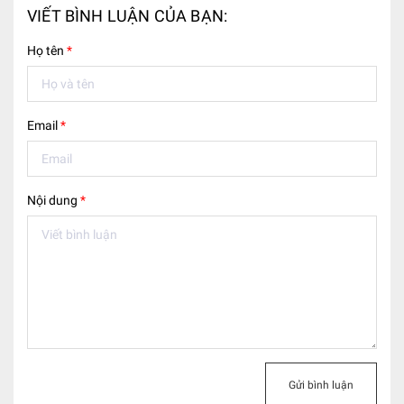
VIẾT BÌNH LUẬN CỦA BẠN:
Họ tên
*
Email
*
Nội dung
*
Gửi bình luận