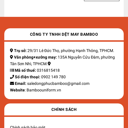
CÔNG TY TNHH DỆT MAY BAMBOO
Trụ sở:
29/31 Lê Đức Thọ, phường Hạnh Thông, TPHCM.
Văn phòng+xưởng may:
135A Nguyễn Cửu Đàm, phường
Tân Sơn Nhì, TPHCM.
Mã số thuế:
0316815418
Số điện thoại:
0902 149 780
Email:
saledongphucbamboo@gmail.com
Website
: Bamboouniform.vn
CHÍNH SÁCH
Chính sách bảo mật