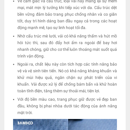
Về cảm giác và cấu trúc, loại vải này mang lại sự mềm
mại, mát mịn lý tưởng khi tiếp xúc với da. Cấu trúc dệt
bền vững đảm bảo trang phục chống nhăn và co giãn
tốt, duy trì hình dáng ban đầu ngay cả trong các hoạt
động mạnh mẽ, tạo sự linh hoạt tối đa.
Nhờ cấu trúc mè lưới, vải có khả năng thấm và hút mồ
hôi tức thì, sau đó đẩy hơi ẩm ra ngoài để bay hơi
nhanh chóng, giữ cho cơ thể luôn thoáng mát suốt quá
trình vận động.
Ngoài ra, chất liệu này còn tích hợp các tính năng bảo
vệ và vệ sinh tiên tiến. Nó có khả năng kháng khuẩn và
khử mùi hiệu quả, ngăn chặn sự phát triển của vi
khuẩn. Vải được xử lý để chống bám bẩn và khử hoàn
toàn tĩnh điện, tăng thêm sự thoải mái, tiện lợi.
Với độ bền màu cao, trang phục giữ được vẻ đẹp ban
đầu, không bị phai nhòa dưới tác động của ánh nắng
mặt trời.