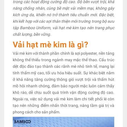
trong các hoạt động cường độ cao. Độ bền vượt trội, khả
năng chống nhăn, cùng bề mặt vải mềm mại, không gây
kích ứng da, khiến nó trở thành tiêu chuẩn mới. Đặc biệt,
khi kết hợp với các sợi thân thiện môi trường trong bộ sưu
tập Bamboo Uniform, vải hạt mè kim tạo nên trang phục
chất lượng, bền vững.
Vải hạt mè kim là gì?
Vải mè kim với thành phần chính là sợi polyester, nền tảng
không thể thiếu trong ngành may mặc thể thao. Cấu trúc
dệt độc đáo tạo thành các rãnh mè nhỏ tinh tế, mang lại
tính thẩm mỹ cao, tối ưu hóa hiệu suất. Sự khác biệt nằm
ở khả năng tăng cường thông gió vượt trội và thấm hút
mồ hôi nhanh chóng, đảm bảo người mặc luôn cảm thấy
khô ráo, dễ chịu suốt quá trình vận động cường độ cao.
Ngoài ra, việc sử dụng vải mè kim làm chi tiết phối lé còn
tạo nên những điểm nhấn thời trang, nâng tầm giá trị và
phong cách cho sản phẩm.