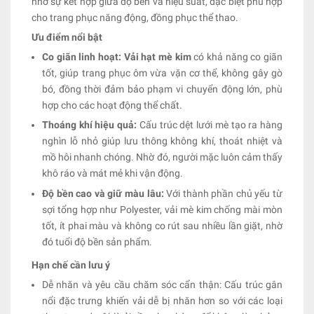
nhờ sự kết hợp giữa độ bền và hiệu suất, đặc biệt phù hợp
cho trang phục năng động, đồng phục thể thao.
Ưu điểm nổi bật
Co giãn linh hoạt: Vải hạt mè kim
có khả năng co giãn
tốt, giúp trang phục ôm vừa vặn cơ thể, không gây gò
bó, đồng thời đảm bảo phạm vi chuyển động lớn, phù
hợp cho các hoạt động thể chất.
Thoáng khí hiệu quả:
Cấu trúc dệt lưới mè tạo ra hàng
nghìn lỗ nhỏ giúp lưu thông không khí, thoát nhiệt và
mồ hôi nhanh chóng. Nhờ đó, người mặc luôn cảm thấy
khô ráo và mát mẻ khi vận động.
Độ bền cao và giữ màu lâu:
Với thành phần chủ yếu từ
sợi tổng hợp như Polyester, vải mè kim chống mài mòn
tốt, ít phai màu và không co rút sau nhiều lần giặt, nhờ
đó tuổi độ bền sản phẩm.
Hạn chế cần lưu ý
Dễ nhăn và yêu cầu chăm sóc cẩn thận: Cấu trúc gân
nổi đặc trưng khiến vải dễ bị nhăn hơn so với các loại