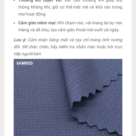
Thoáng khí tuyệt vời:
Kết cấu thoáng khí giúp lưu
thông không khí, giữ cơ thể mát mẻ và khô ráo trong
mọi hoạt động.
Cảm giác mềm mại:
Khi chạm vào, vải mang lại sự mịn
màng và dễ chịu, tạo cảm giác thoải mái suốt cả ngày.
Lưu ý:
Cảm nhận bằng mắt và tay chỉ mang tính tương
đối. Để chắc chắn, hãy kiểm tra nhãn mác hoặc hỏi trực
tiếp người bán.