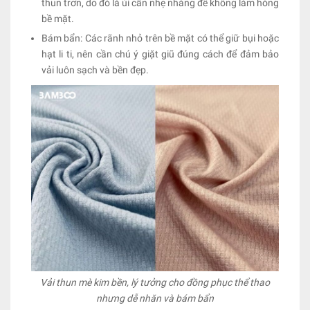
thun trơn, do đó là ủi cần nhẹ nhàng để không làm hỏng
bề mặt.
Bám bẩn: Các rãnh nhỏ trên bề mặt có thể giữ bụi hoặc
hạt li ti, nên cần chú ý giặt giũ đúng cách để đảm bảo
vải luôn sạch và bền đẹp.
Vải thun mè kim bền, lý tưởng cho đồng phục thể thao
nhưng dễ nhăn và bám bẩn