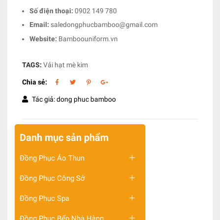
Số điện thoại:
0902 149 780
Email:
saledongphucbamboo@gmail.com
Website:
Bamboouniform.vn
TAGS:
Vải hạt mè kim
Chia sẻ:
Tác giả: dong phuc bamboo
Danh mục sản phẩm
Đồng Phục Áo Thun
Đồng Phục Công Sở
Đồng Phục Spa
Đồng Phục Bếp Nhà Hàng