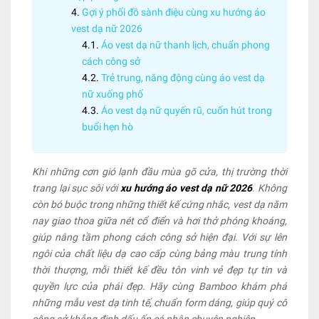
Gợi ý phối đồ sành điệu cùng xu hướng áo
vest dạ nữ 2026
Áo vest dạ nữ thanh lịch, chuẩn phong
cách công sở
Trẻ trung, năng động cùng áo vest dạ
nữ xuống phố
Áo vest dạ nữ quyến rũ, cuốn hút trong
buổi hẹn hò
Khi những cơn gió lạnh đầu mùa gõ cửa, thị trường thời
trang lại sục sôi với
xu hướng áo vest dạ nữ 2026
. Không
còn bó buộc trong những thiết kế cứng nhắc, vest dạ năm
nay giao thoa giữa nét cổ điển và hơi thở phóng khoáng,
giúp nâng tầm phong cách công sở hiện đại. Với sự lên
ngôi của chất liệu dạ cao cấp cùng bảng màu trung tính
thời thượng, mỗi thiết kế đều tôn vinh vẻ đẹp tự tin và
quyền lực của phái đẹp. Hãy cùng Bamboo khám phá
những mẫu vest dạ tinh tế, chuẩn form dáng, giúp quý cô
công sở khẳng định dấu ấn cá nhân chuyên nghiệp.