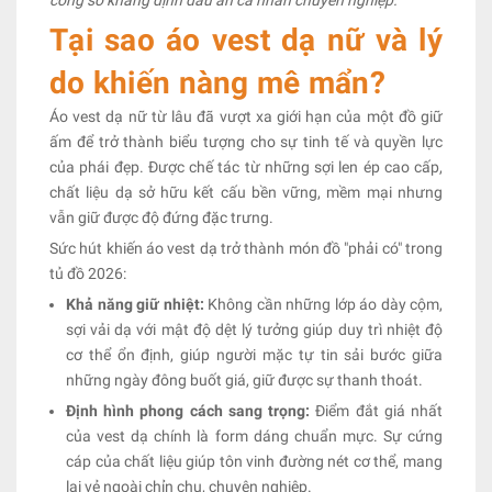
Tại sao áo vest dạ nữ và lý
do khiến nàng mê mẩn?
Áo vest dạ nữ từ lâu đã vượt xa giới hạn của một đồ giữ
ấm để trở thành biểu tượng cho sự tinh tế và quyền lực
của phái đẹp. Được chế tác từ những sợi len ép cao cấp,
chất liệu dạ sở hữu kết cấu bền vững, mềm mại nhưng
vẫn giữ được độ đứng đặc trưng.
Sức hút khiến áo vest dạ trở thành món đồ "phải có" trong
tủ đồ 2026:
Khả năng giữ nhiệt:
Không cần những lớp áo dày cộm,
sợi vải dạ với mật độ dệt lý tưởng giúp duy trì nhiệt độ
cơ thể ổn định, giúp người mặc tự tin sải bước giữa
những ngày đông buốt giá, giữ được sự thanh thoát.
Định hình phong cách sang trọng:
Điểm đắt giá nhất
của vest dạ chính là form dáng chuẩn mực. Sự cứng
cáp của chất liệu giúp tôn vinh đường nét cơ thể, mang
lại vẻ ngoài chỉn chu, chuyên nghiệp.