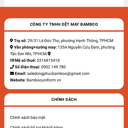
CÔNG TY TNHH DỆT MAY BAMBOO
Trụ sở:
29/31 Lê Đức Thọ, phường Hạnh Thông, TPHCM.
Văn phòng+xưởng may:
135A Nguyễn Cửu Đàm, phường
Tân Sơn Nhì, TPHCM.
Mã số thuế:
0316815418
Số điện thoại:
0902 149 780
Email:
saledongphucbamboo@gmail.com
Website
: Bamboouniform.vn
CHÍNH SÁCH
Chính sách bảo mật
Chính sách hỗ trợ khách hàng