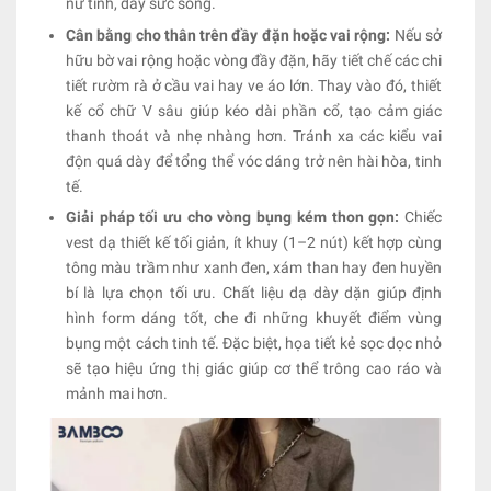
nữ tính, đầy sức sống.
Cân bằng cho thân trên đầy đặn hoặc vai rộng:
Nếu sở
hữu bờ vai rộng hoặc vòng đầy đặn, hãy tiết chế các chi
tiết rườm rà ở cầu vai hay ve áo lớn. Thay vào đó, thiết
kế cổ chữ V sâu giúp kéo dài phần cổ, tạo cảm giác
thanh thoát và nhẹ nhàng hơn. Tránh xa các kiểu vai
độn quá dày để tổng thể vóc dáng trở nên hài hòa, tinh
tế.
Giải pháp tối ưu cho vòng bụng kém thon gọn:
Chiếc
vest dạ thiết kế tối giản, ít khuy (1–2 nút) kết hợp cùng
tông màu trầm như xanh đen, xám than hay đen huyền
bí là lựa chọn tối ưu. Chất liệu dạ dày dặn giúp định
hình form dáng tốt, che đi những khuyết điểm vùng
bụng một cách tinh tế. Đặc biệt, họa tiết kẻ sọc dọc nhỏ
sẽ tạo hiệu ứng thị giác giúp cơ thể trông cao ráo và
mảnh mai hơn.