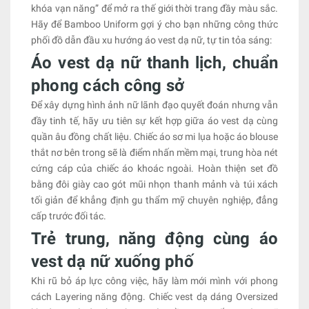
khóa vạn năng” để mở ra thế giới thời trang đầy màu sắc.
Hãy để Bamboo Uniform gợi ý cho bạn những công thức
phối đồ dẫn đầu xu hướng áo vest dạ nữ, tự tin tỏa sáng:
Áo vest dạ nữ thanh lịch, chuẩn
phong cách công sở
Để xây dựng hình ảnh nữ lãnh đạo quyết đoán nhưng vẫn
đầy tinh tế, hãy ưu tiên sự kết hợp giữa áo vest dạ cùng
quần âu đồng chất liệu. Chiếc áo sơ mi lụa hoặc áo blouse
thắt nơ bên trong sẽ là điểm nhấn mềm mại, trung hòa nét
cứng cáp của chiếc áo khoác ngoài. Hoàn thiện set đồ
bằng đôi giày cao gót mũi nhọn thanh mảnh và túi xách
tối giản để khẳng định gu thẩm mỹ chuyên nghiệp, đẳng
cấp trước đối tác.
Trẻ trung, năng động cùng áo
vest dạ nữ xuống phố
Khi rũ bỏ áp lực công việc, hãy làm mới mình với phong
cách Layering năng động. Chiếc vest dạ dáng Oversized