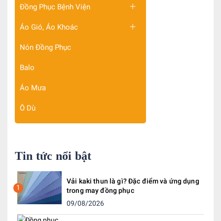
Đồng Phục Bệnh Viện
Áo Gió, Áo Khoác
Nón Đồng Phục
Balo
Áo Mưa
Ô Dù
Tin tức nổi bật
Vải kaki thun là gì? Đặc điểm và ứng dụng
1
trong may đồng phục
09/08/2026