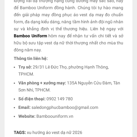
lượng vải dạ thượng hạng cùng đường may sắc sảo, hãy
để Bamboo Uniform đồng hành. Chúng tôi tự hào mang
đến giải pháp may đồng phục áo vest dạ may đo chuẩn
form, đa dạng kiểu dáng, nâng tầm hình ảnh đội ngũ nhân
sự và khẳng định vị thế thương hiệu. Liên hệ ngay với
Bamboo Uniform
hôm nay để nhận tư vấn chi tiết và sở
hữu bộ sưu tập vest dạ nữ thời thượng nhất cho mùa thu
đông năm nay.
Thông tin liên hệ:
Trụ sở:
29/31 Lê Đức Thọ, phường Hạnh Thông,
TPHCM.
Văn phòng + xưởng may:
135A Nguyễn Cửu Đàm, Tân
Sơn Nhì, TPHCM.
Số điện thoại:
0902 149 780
Email:
saledongphucbamboo@gmail.com
Website:
Bamboouniform.vn
TAGS:
xu hướng áo vest dạ nữ 2026