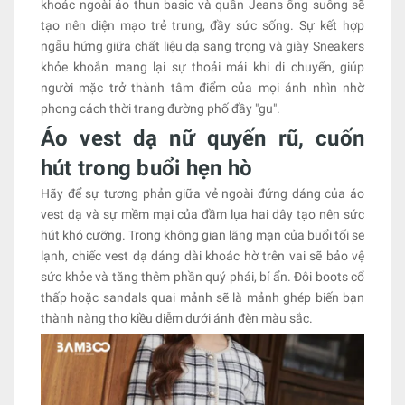
khoác ngoài áo thun basic và quần Jeans ống suông sẽ
tạo nên diện mạo trẻ trung, đầy sức sống. Sự kết hợp
ngẫu hứng giữa chất liệu dạ sang trọng và giày Sneakers
khỏe khoắn mang lại sự thoải mái khi di chuyển, giúp
người mặc trở thành tâm điểm của mọi ánh nhìn nhờ
phong cách thời trang đường phố đầy "gu".
Áo vest dạ nữ quyến rũ, cuốn
hút trong buổi hẹn hò
Hãy để sự tương phản giữa vẻ ngoài đứng dáng của áo
vest dạ và sự mềm mại của đầm lụa hai dây tạo nên sức
hút khó cưỡng. Trong không gian lãng mạn của buổi tối se
lạnh, chiếc vest dạ dáng dài khoác hờ trên vai sẽ bảo vệ
sức khỏe và tăng thêm phần quý phái, bí ẩn. Đôi boots cổ
thấp hoặc sandals quai mảnh sẽ là mảnh ghép biến bạn
thành nàng thơ kiều diễm dưới ánh đèn màu sắc.