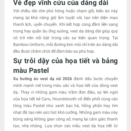
Vẻ đẹp vĩnh cửu của dáng dài
Với chiều dài che phủ hông hoặc chạm gối, kiểu áo này
mang lại khả năng giữ ấm tuyệt vời, tạo nên diện mạo
thanh lịch, uyển chuyển. Khi kết hợp cùng đầm liền sang
trọng hay quần âu ống suông, vest dạ dáng dài giúp quý
cô trở nên nổi bật trong các sự kiện quan trọng. Tại
Bamboo Uniform, mỗi đường kim mũi chỉ trên áo dáng dài
đều được chăm chút để đảm bảo sự phù hợp.
Sự trỗi dậy của họa tiết và bảng
màu Pastel
Xu hướng áo vest dạ nữ 2026
đánh dấu bước chuyển
mình mạnh mẽ trong màu sắc và họa tiết của dòng vest
dạ. Thay vì những gam màu trầm đơn điệu, sự lên ngôi
của họa tiết kẻ Caro, Houndstooth cổ điển phối cùng các
tông màu Pastel như xanh bạc hà, hồng phấn hay tím
nhạt đã tạo nên sức hút khó cưỡng. Những gam màu này
bừng sáng không gian công sở, mang lại cảm giác thanh
tao, nhẹ nhàng. Lựa chọn các mẫu vest dạ họa tiết từ