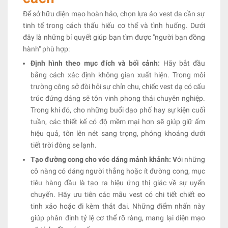
Để sở hữu diện mạo hoàn hảo, chọn lựa áo vest dạ cần sự
tinh tế trong cách thấu hiểu cơ thể và tình huống. Dưới
đây là những bí quyết giúp bạn tìm được "người bạn đồng
hành" phù hợp:
Định hình theo mục đích và bối cảnh:
Hãy bắt đầu
bằng cách xác định không gian xuất hiện. Trong môi
trường công sở đòi hỏi sự chỉn chu, chiếc vest dạ có cấu
trúc đứng dáng sẽ tôn vinh phong thái chuyên nghiệp.
Trong khi đó, cho những buổi dạo phố hay sự kiện cuối
tuần, các thiết kế có độ mềm mại hơn sẽ giúp giữ ấm
hiệu quả, tôn lên nét sang trọng, phóng khoáng dưới
tiết trời đông se lạnh.
Tạo đường cong cho vóc dáng mảnh khảnh: V
ới những
cô nàng có dáng người thẳng hoặc ít đường cong, mục
tiêu hàng đầu là tạo ra hiệu ứng thị giác về sự uyển
chuyển. Hãy ưu tiên các mẫu vest có chi tiết chiết eo
tinh xảo hoặc đi kèm thắt đai. Những điểm nhấn này
giúp phân định tỷ lệ cơ thể rõ ràng, mang lại diện mạo