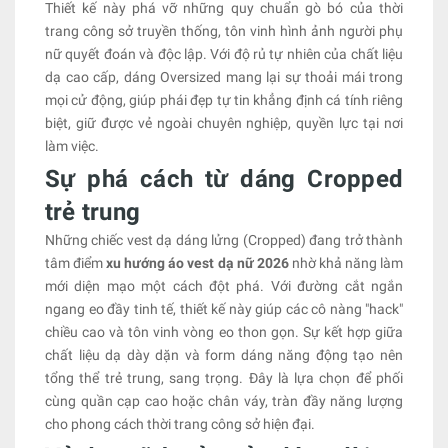
Thiết kế này phá vỡ những quy chuẩn gò bó của thời
trang công sở truyền thống, tôn vinh hình ảnh người phụ
nữ quyết đoán và độc lập. Với độ rủ tự nhiên của chất liệu
dạ cao cấp, dáng Oversized mang lại sự thoải mái trong
mọi cử động, giúp phái đẹp tự tin khẳng định cá tính riêng
biệt, giữ được vẻ ngoài chuyên nghiệp, quyền lực tại nơi
làm việc.
Sự phá cách từ dáng Cropped
trẻ trung
Những chiếc vest dạ dáng lửng (Cropped) đang trở thành
tâm điểm
xu hướng áo vest dạ nữ 2026
nhờ khả năng làm
mới diện mạo một cách đột phá. Với đường cắt ngắn
ngang eo đầy tinh tế, thiết kế này giúp các cô nàng "hack"
chiều cao và tôn vinh vòng eo thon gọn. Sự kết hợp giữa
chất liệu dạ dày dặn và form dáng năng động tạo nên
tổng thể trẻ trung, sang trọng. Đây là lựa chọn để phối
cùng quần cạp cao hoặc chân váy, tràn đầy năng lượng
cho phong cách thời trang công sở hiện đại.