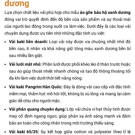
dương
Lựa chọn chất liệu vải phù hợp cho mẫu
áo gile bảo hộ xanh dương
đóng vai trò quyết định đến độ bền của sản phẩm và sự thoải mái
của người lao động trong suốt ca làm việc. Dưới đây là các loại vải
chuyên dụng được ưu tiên nhờ những đặc tính ưu việt:
Vải kaki liên doanh:
Loại vải này được ưa chuộng nhất nhờ độ
bền cao, ít nhăn và khả năng giữ tông màu xanh dương bền bỉ
sau nhiều lần giặt.
Vải lưới mắt nhỏ:
Phần lưới được phối khéo léo ở thân trước hoặc
sau áo giúp thoát nhiệt nhanh chóng và tạo độ thông thoáng tối
đa khi làm việc dưới thời tiết nắng nóng.
Vải kaki Pangrim Hàn Quốc:
Đây là dòng vải cao cấp với đặc tính
mềm mại, thấm hút mồ hôi tốt, không bị xù lông và mang lại cảm
giác dễ chịu cho người mặc.
Vải phản quang chuyên dụng:
Lớp vải chứa vi hạt thủy tinh được
may cố định ngang ngực, giúp phản xạ ánh sáng mạnh và đảm
bảo an toàn cho công nhân trong môi trường thiếu sáng.
Vải kaki 65/35:
Sự kết hợp giữa cotton và polyester theo tỉ lệ