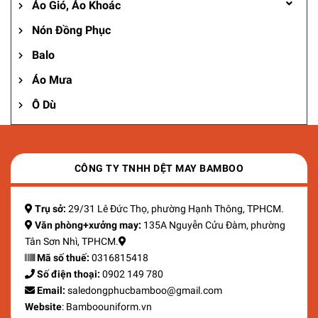
Áo Gió, Áo Khoác
Nón Đồng Phục
Balo
Áo Mưa
Ô Dù
CÔNG TY TNHH DỆT MAY BAMBOO
Trụ sở:
29/31 Lê Đức Thọ, phường Hạnh Thông, TPHCM.
Văn phòng+xưởng may:
135A Nguyễn Cửu Đàm, phường
Tân Sơn Nhì, TPHCM.
Mã số thuế:
0316815418
Số điện thoại:
0902 149 780
Email:
saledongphucbamboo@gmail.com
Website
: Bamboouniform.vn