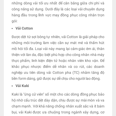
những dòng vải tối ưu nhất để cân bằng giữa chi phí và
công năng sử dụng. Dưới đây là các loại vải chuyên dụng
hàng đầu trong lĩnh vực may đồng phục công nhân trọn
gói:
Vải Cotton
Được dệt từ sợi bông tự nhiên, vải Cotton là giải pháp cho
những môi trường làm việc cần sự mát mẻ và thấm hút
mồ hôi tối đa. Loại vải này mang lại cảm giác êm ái, thân
thiện với làn da, đặc biệt phù hợp cho công nhân nhà máy
thực phẩm, linh kiện điện tử hoặc nhân viên kho vận. Để
khắc phục nhược điểm dễ nhăn và co rút, các doanh
nghiệp ưu tiên dòng vải Cotton pha (TC) nhằm tăng độ
bền form dáng, giữ được sự dễ chịu cho người lao động.
Vải Kaki
Kaki là "ứng cử viên" số một cho các dòng đồng phục bảo
hộ nhờ cấu trúc dệt dày dặn, chịu được sự mài mòn và va
chạm mạnh. Với khả năng chống nhăn xuất sắc và ít bám
bụi, vải Kaki được ưa chuộng trong ngành xây dựng, cơ