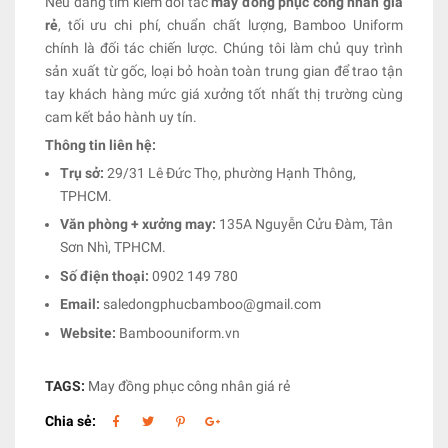
Nếu đang tìm kiếm đối tác
may đồng phục công nhân giá
rẻ
, tối ưu chi phí, chuẩn chất lượng, Bamboo Uniform
chính là đối tác chiến lược. Chúng tôi làm chủ quy trình
sản xuất từ gốc, loại bỏ hoàn toàn trung gian để trao tận
tay khách hàng mức giá xưởng tốt nhất thị trường cùng
cam kết bảo hành uy tín.
Thông tin liên hệ:
Trụ sở:
29/31 Lê Đức Thọ, phường Hạnh Thông,
TPHCM.
Văn phòng + xưởng may:
135A Nguyễn Cửu Đàm, Tân
Sơn Nhì, TPHCM.
Số điện thoại:
0902 149 780
Email:
saledongphucbamboo@gmail.com
Website:
Bamboouniform.vn
TAGS:
May đồng phục công nhân giá rẻ
Chia sẻ: