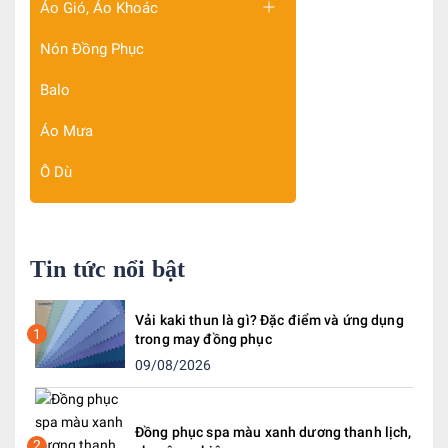
Áo Gió, Áo Khoác
Nón Đồng Phục
Balo
Áo Mưa
Ô Dù
Tin tức nổi bật
Vải kaki thun là gì? Đặc điểm và ứng dụng
1
trong may đồng phục
09/08/2026
Đồng phục spa màu xanh dương thanh lịch,
2