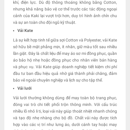
khí, điện lực. Dù độ thông thoáng không bằng Cotton,
nhưng khả năng bảo vệ cơ thể trước các tác động ngoại
cảnh của Kaki lại vượt trội hơn, duy trì hình ảnh chỉn chu
và sự an toàn cho đội ngũ kỹ thuật.
Vải Kate
Là sự kết hợp tinh tế giữa sợi Cotton và Polyester, vải Kate
sở hữu bề mặt phẳng mịn, ít nhăn, giữ màu tốt sau nhiều
lần giặt. Đây là chất liệu để may áo sơ mi đồng phục, quần
áo bảo hộ nhẹ hoặc đồng phục cho nhân viên bán hàng
và phục vụ. Vải Kate giúp doanh nghiệp tiết kiệm chi phí
đầu tư ban đầu hiệu quả nhờ giá thành phải chăng, đảm
bảo vẻ ngoài chuyên nghiệp và lịch sự cho tập thể.
Vải lưới
Vải lưới thường không dùng để may toàn bộ trang phục,
đóng vai trò chi tiết phối trộn thông minh. Với cấu trúc
nhiều lỗ nhỏ li ti, loại vải này giúp thoát nhiệt nhanh chóng
và tạo độ nhẹ nhàng cho bộ đồ. Chất vải này được tích
hợp vào các vị trí như lưng áo, dưới cánh tay hoặc may